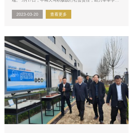
端。 3月17日，中稀天马积极践行社会责任，助力莘莘学子
逐梦启航，在梁山县慈善总会组织下，联合梁山县民政局、
2023-03-20
查看更多
梁山县教体局在梁山县现代高级中学举办中稀天马“童享未
来”慈善助学金发放仪式，为50名困难学生发放助学金5...