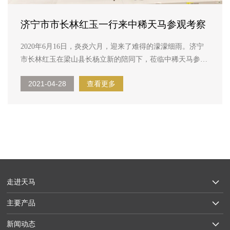
济宁市市长林红玉一行来中稀天马参观考察
2020年6月16日，炎炎六月，迎来了难得的濛濛细雨。济宁
市长林红玉在梁山县长杨立新的陪同下，莅临中稀天马参观
考察，公司董事长林平及总经理孙明华进行了热情的接待。
2021-04-28
查看更多
领导团深入生产一线，董事长林平就当前公司生产及发展情
况对领导进行了详细的讲解汇报。 ...
走进天马
主要产品
新闻动态