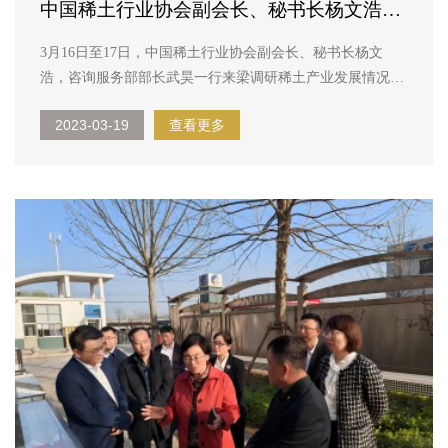
中国稀土行业协会副会长、秘书长杨文浩一
行来梁调研稀土产业发展情况
3月16日至17日，中国稀土行业协会副会长、秘书长杨文
浩，咨询服务部部长武昊一行来梁调研稀土产业发展情况。
17日上午，杨秘书长莅临中稀天马参观指导工作，梁山县委
2023-03-19
查看更多
常委、统战部部长、稀土产业专班主任周菊兰陪同调研。
林平董事长对杨秘书长一行的到来表示热烈欢迎...