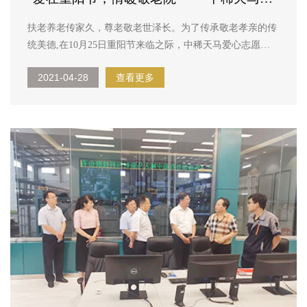
展重阳节敬老院慰问老人活动
扶老养老传家久，尊老敬老世泽长。为了传承敬老孝亲的传
统美德,在10月25日重阳节来临之际，中稀天马爱心志愿者
走进马营镇敬老院，开展“重阳佳节 尊老敬老”志愿者慰问活
2021-04-28
查看更多
动，向这里的老人和工作人员送上节日的祝福和诚挚的问
候。 ...