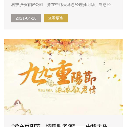
科技股份有限公司，并在中稀天马总经理孙明华、副总经理
赵四军陪同下，参观了中稀天马厂区，并详细了解了中稀天
2021-04-28
查看更多
马的生产情况。景津集团创立于1988年，是集过滤成套装备
制造、过滤技术整体方...
“爱在重阳节，情暖敬老院”——中稀天马开