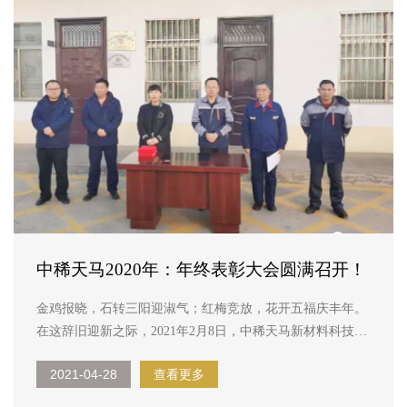
中稀天马2020年：​年终表彰大会圆满召开！
金鸡报晓，石转三阳迎淑气；红梅竞放，花开五福庆丰年。
在这辞旧迎新之际，2021年2月8日，中稀天马新材料科技股
份有限公司员工表彰大会如期召开。 2020年是公司砥砺奋
2021-04-28
查看更多
进，实现战略发展目标的关键一年，也是不平凡...