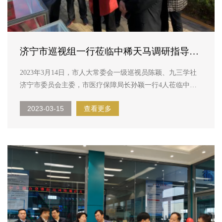
济宁市巡视组一行莅临中稀天马调研指导工
作！
2023年3月14日，市人大常委会一级巡视员陈颖、九三学社
济宁市委员会主委，市医疗保障局长孙颖一行4人莅临中稀
天马调研指导工作。 董事长林平向市调研组一行介绍了中
2023-03-15
查看更多
稀天马发展历程及当前生产经营情况，与各位领导进行现场
交流，陈颖详细了解了公司产品及生产工艺，询问行业上
下...