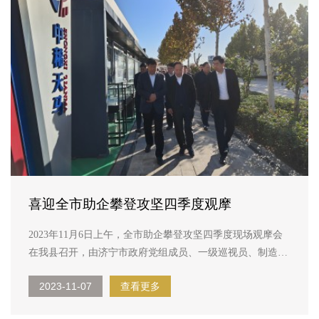
喜迎全市助企攀登攻坚四季度观摩
2023年11月6日上午，全市助企攀登攻坚四季度现场观摩会
在我县召开，由济宁市政府党组成员、一级巡视员、制造强
市建设指挥部指挥长张胜明带队，市指挥部办公室主任、副
2023-11-07
查看更多
主任，各产业专班主任、副主任，各要素保障组牵头负责
人，各县市区制造强市建设指挥部副指挥长、核心产业链链