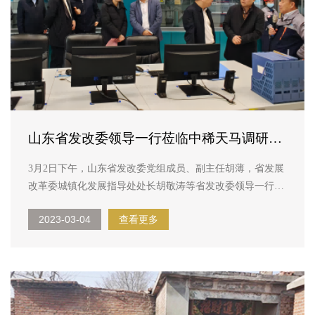
山东省发改委领导一行莅临中稀天马调研指
导工作！
3月2日下午，山东省发改委党组成员、副主任胡薄，省发展
改革委城镇化发展指导处处长胡敬涛等省发改委领导一行莅
临中稀天马调研指导工作。 林平董事长陪同一行人参观了
2023-03-04
查看更多
公司文化长廊，向各位领导介绍了公司发展历程及下一步的
发展规划。胡薄...