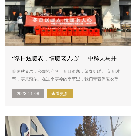
“冬日送暖衣，情暖老人心”— 中稀天马开展
立冬敬老院慰问活动
倏忽秋又尽，今朝恰立冬，冬日虽寒，望春则暖。 立冬时
节，寒意渐浓。在这个寒冷的季节里，我们带着保暖衣等慰
问品，走进梁山街道敬老院这个充满爱和温馨的地方，为老
2023-11-08
查看更多
人带来了一份浓浓的暖意和爱心，以实际行动践行着企业社
会责任。 每一个老人都是我们社会的一份宝贵财富。他们
曾经为社会...